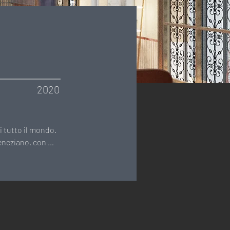
2020
 tutto il mondo. 
eneziano, con 
dallo Studio 
raccordo tra le 
a originale, 
materiali scelti 