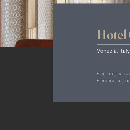
Hotel 
Venezia, Italy
Elegante, maestos
È proprio nel cuo
uno sguardo privi
Urquiola con il p
due anime della ci
dall’altra la raff
per la realizzazi