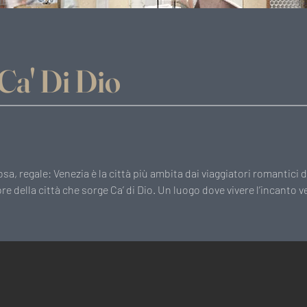
Ca' Di Dio
a, regale: Venezia è la città più ambita dai viaggiatori romantici di
re della città che sorge Ca’ di Dio. Un luogo dove vivere l’incanto v
legiato sui segreti della città lagunare. Il progetto è stato curato 
reciso obiettivo di non seguire un cliché scontato, bensì trovare il 
ttà: da una parte, il rigore dell’edificio e la “severità” della struttur
inatezza e l’eleganza tipicamente veneziana, da ricercare nei colori e 
one degli ambienti interni.