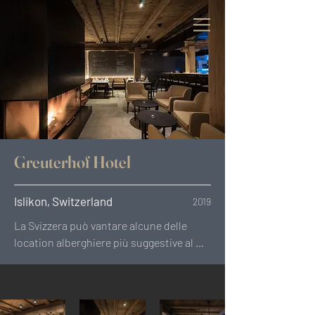
Greuterhof Hotel
Islikon, Switzerland
2019
La Svizzera può vantare alcune delle 
location alberghiere più suggestive al 
mondo, circondate dalla bellezza senza 
tempo delle Alpi.  Gli hotel che si trovano 
in queste mete turistiche necessitano di 
un arredamento dallo stile tipico delle 