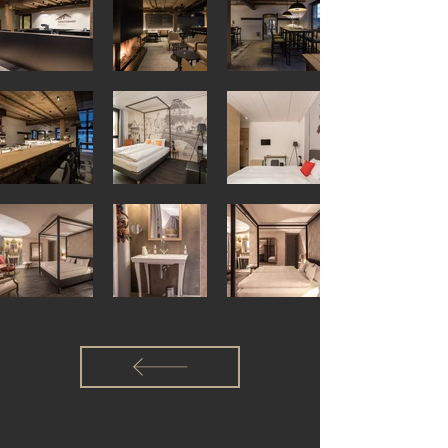
località montane e allo stesso tempo 
originale, studiato su misura per la 
clientela a cui si rivolgono. 

Doppiozero39 ha saputo dosare uno 
stile rustico con elementi dal design 
moderno e innovativo, ottenendo un 
risultato in cui si fondono in modo 
equilibrato tradizione e ultime tendenze 
dell'interior design. L'arredamento su 
misura realizzato per il ristorante è 
composto da poltroncine in massello di 
frassino e rivestimento in pelle primo 
fiore bovino, mentre le sedute sono in 
frassino decapato.

Il bancone, elemento centrale 
dell'arredo, è realizzato in massello di 