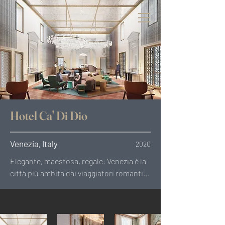
Hotel Ca' Di Dio
Venezia, Italy
2020
Elegante, maestosa, regale: Venezia è la 
città più ambita dai viaggiatori romantici 
di tutto il mondo. È proprio nel cuore 
della città che sorge Ca’ di Dio. Un luogo 
dove vivere l’incanto veneziano, con uno 
sguardo privilegiato sui segreti della 