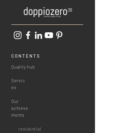
CONTENTS
Quality hub
Servic
es
Our
achieve
ments
residential