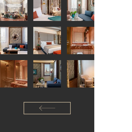
città lagunare. Il progetto è stato curato 
dallo Studio Urquiola con il preciso 
obiettivo di non seguire un cliché 
scontato, bensì trovare il raccordo tra le 
due anime della città: da una parte, il 
rigore dell’edificio e la “severità” della 
struttura originale, dall’altra la 
raffinatezza e l’eleganza tipicamente 
veneziana, da ricercare nei colori e 
materiali scelti per la realizzazione degli 
ambienti interni.