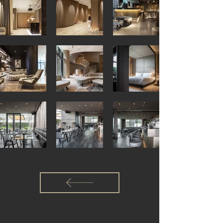
mentre gli sgabelli sono formati da una 
struttura in ottone bronzato e da una 
seduta con schienale in ecopelle 
fireretardant. Le sedie contornano un 
elegante tavolo ovale con base laccata e 
piano in eucalipto affumicato.

L'arredamento su misura per le camere 
dell'albergo mantiene lo stesso stile 
moderno ed elegante, che trasmette una 
sensazione di relax e comfort. L'interior 
design delle stanze è impreziosito da 
soffici pouf e divanetti con gambe in 
frassino tornito e struttura in massello 
rivestita in tessuto. Molto diversi sono i 
pouf in capitonnè della zona library, in 
alcantara con top in vetro retrolaccato 
per fungere da tavolino. Completa 