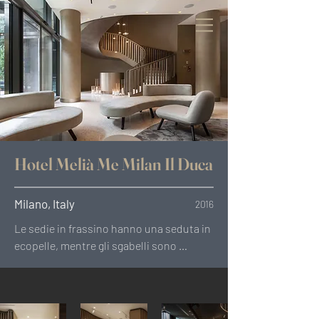
Hotel Melià Me Milan Il Duca
Milano, Italy
2016
Le sedie in frassino hanno una seduta in 
ecopelle, mentre gli sgabelli sono 
formati da una struttura in ottone 
bronzato e da una seduta con schienale 
in ecopelle fireretardant.Le sedie in 
frassino hanno una seduta in ecopelle, 