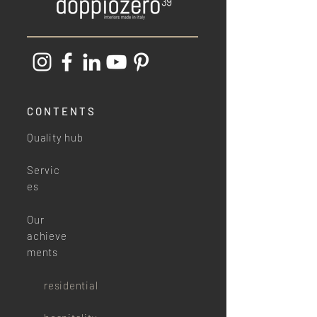
CONTENTS
Quality hub
Servic
es
Our
achieve
ments
residential